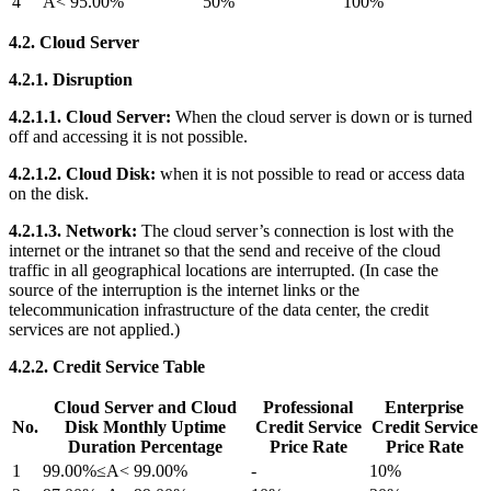
4
A< 95.00%
50%
100%
4.2. Cloud Server
4.2.1. Disruption
4.2.1.1. Cloud Server:
When the cloud server is down or is turned
off and accessing it is not possible.
4.2.1.2. Cloud Disk:
when it is not possible to read or access data
on the disk.
4.2.1.3. Network:
The cloud server’s connection is lost with the
internet or the intranet so that the send and receive of the cloud
traffic in all geographical locations are interrupted. (In case the
source of the interruption is the internet links or the
telecommunication infrastructure of the data center, the credit
services are not applied.)
4.2.2. Credit Service Table
Cloud Server and Cloud
Professional
Enterprise
No.
Disk Monthly Uptime
Credit Service
Credit Service
Duration Percentage
Price Rate
Price Rate
1
99.00%≤A< 99.00%
-
10%