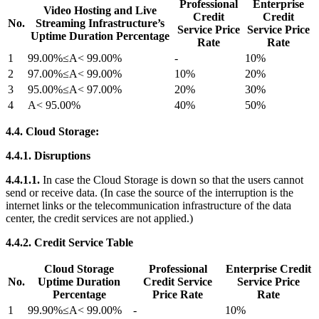
Professional
Enterprise
Video Hosting and Live
Credit
Credit
No.
Streaming Infrastructure’s
Service Price
Service Price
Uptime Duration Percentage
Rate
Rate
1
99.00%≤A< 99.00%
-
10%
2
97.00%≤A< 99.00%
10%
20%
3
95.00%≤A< 97.00%
20%
30%
4
A< 95.00%
40%
50%
4.4. Cloud Storage:
4.4.1. Disruptions
4.4.1.1.
In case the Cloud Storage is down so that the users cannot
send or receive data. (In case the source of the interruption is the
internet links or the telecommunication infrastructure of the data
center, the credit services are not applied.)
4.4.2. Credit Service Table
Cloud Storage
Professional
Enterprise Credit
No.
Uptime Duration
Credit Service
Service Price
Percentage
Price Rate
Rate
1
99.90%≤A< 99.00%
-
10%