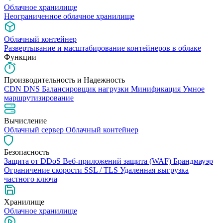
Облачное хранилище
Неограниченное облачное хранилище
Облачный контейнер
Развертывание и масштабирование контейнеров в облаке
Функции
Производительность и Надежность
CDN
DNS
Балансировщик нагрузки
Минификация
Умное
маршрутизирование
Вычисление
Облачный сервер
Облачный контейнер
Безопасность
Защита от DDoS
Веб-приложений защита (WAF)
Брандмауэр
Ограничение скорости
SSL / TLS
Удаленная выгрузка
частного ключа
Хранилище
Облачное хранилище