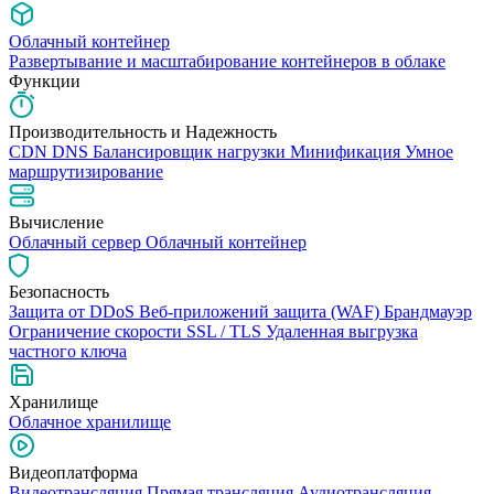
Облачный контейнер
Развертывание и масштабирование контейнеров в облаке
Функции
Производительность и Надежность
CDN
DNS
Балансировщик нагрузки
Минификация
Умное
маршрутизирование
Вычисление
Облачный сервер
Облачный контейнер
Безопасность
Защита от DDoS
Веб-приложений защита (WAF)
Брандмауэр
Ограничение скорости
SSL / TLS
Удаленная выгрузка
частного ключа
Хранилище
Облачное хранилище
Видеоплатформа
Видеотрансляция
Прямая трансляция
Аудиотрансляция