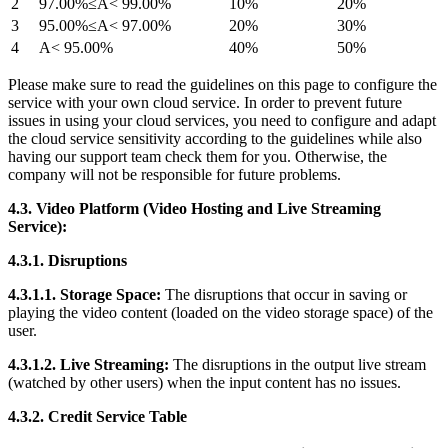
2
97.00%≤A< 99.00%
10%
20%
3
95.00%≤A< 97.00%
20%
30%
4
A< 95.00%
40%
50%
Please make sure to read the guidelines on this page to configure the
service with your own cloud service. In order to prevent future
issues in using your cloud services, you need to configure and adapt
the cloud service sensitivity according to the guidelines while also
having our support team check them for you. Otherwise, the
company will not be responsible for future problems.
4.3. Video Platform (Video Hosting and Live Streaming
Service):
4.3.1. Disruptions
4.3.1.1. Storage Space:
The disruptions that occur in saving or
playing the video content (loaded on the video storage space) of the
user.
4.3.1.2. Live Streaming:
The disruptions in the output live stream
(watched by other users) when the input content has no issues.
4.3.2. Credit Service Table