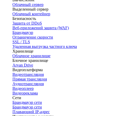
Облачный сервер
Выделенный сервер
Облачный контейнер
Безопасность
Защита от DDoS
Веб-приложений защита (WAF)
Брандмауэр
Ограничение скорости
SSL / TLS
Удаленная выгрузка частного ключа
Хранилище
Облачное хранилище
Блочное хранилище
Arvan Drive
Видеоплатформа
Видеотрансляция
Прямая трансляция
Аудиотрансляция
Видеоплеер
Видеореклама
Сети
Брандмауэр сети
Брандмауэр сети
Плавающий IP-адрес