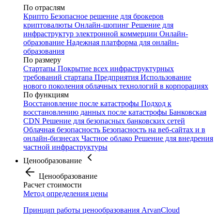
По отраслям
Крипто
Безопасное решение для брокеров
криптовалюты
Онлайн-шопинг
Решение для
инфраструктур электронной коммерции
Онлайн-
образование
Надежная платформа для онлайн-
образования
По размеру
Стартапы
Покрытие всех инфраструктурных
требований стартапа
Предприятия
Использование
нового поколения облачных технологий в корпорациях
По функциям
Восстановление после катастрофы
Подход к
восстановлению данных после катастрофы
Банковская
CDN
Решение для безопасных банковских сетей
Облачная безопасность
Безопасность на веб-сайтах и в
онлайн-бизнесах
Частное облако
Решение для внедрения
частной инфраструктуры
Ценообразование
Ценообразование
Расчет стоимости
Метод определения цены
Принцип работы ценообразования ArvanCloud