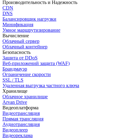
Производительность и Надежность
CDN
DNS
Балансировщик нагрузки
Минификация
Умное маршрутизирование
Вычисление
Облачный сервер
Облачный контейнер
Безопасность
Защита от DDoS
Веб-приложений защита (WAF)
Брандмауэр
Ограничение скорости
SSL / TLS
Удаленная выгрузка частного ключа
Хранилище
Облачное хранилище
Arvan Drive
Видеоплатформа
Видеотрансляция
Прямая трансляция
Аудиотрансляция
Видеоплеер
Видеореклама