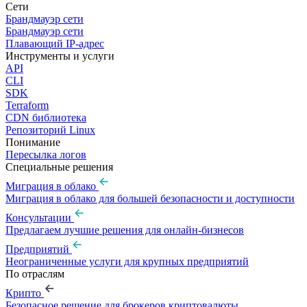
Сети
Брандмауэр сети
Брандмауэр сети
Плавающий IP-адрес
Инструменты и услуги
API
CLI
SDK
Terraform
CDN библиотека
Репозиторий Linux
Понимание
Пересылка логов
Специальные решения
Миграция в облако
Миграция в облако для большей безопасности и доступности
Консультации
Предлагаем лучшие решения для онлайн-бизнесов
Предприятий
Неограниченные услуги для крупных предприятий
По отраслям
Крипто
Безопасное решение для брокеров криптовалюты