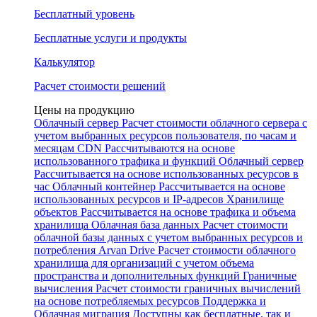
Бесплатный уровень
Бесплатные услуги и продукты
Калькулятор
Расчет стоимости решений
Цены на продукцию
Облачный сервер
Расчет стоимости облачного сервера с
учетом выбранных ресурсов пользователя, по часам и
месяцам
CDN
Рассчитываются на основе
использованного трафика и функций
Облачный сервер
Рассчитывается на основе использованных ресурсов в
час
Облачный контейнер
Рассчитывается на основе
использованных ресурсов и IP-адресов
Хранилище
объектов
Рассчитывается на основе трафика и объема
хранилища
Облачная база данных
Расчет стоимости
облачной базы данных с учетом выбранных ресурсов и
потребления
Arvan Drive
Расчет стоимости облачного
хранилища для организаций с учетом объема
пространства и дополнительных функций
Граничные
вычисления
Расчет стоимости граничных вычислений
на основе потребляемых ресурсов
Поддержка и
Облачная миграция
Доступны как бесплатные, так и