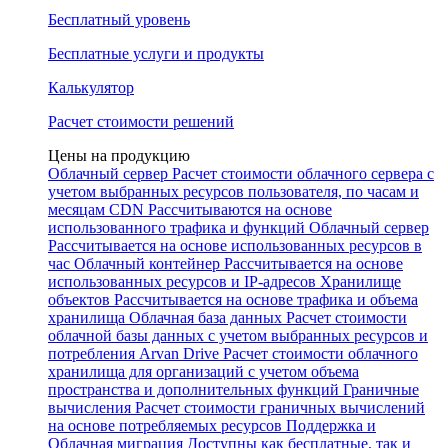
Бесплатный уровень
Бесплатные услуги и продукты
Калькулятор
Расчет стоимости решений
Цены на продукцию
Облачный сервер
Расчет стоимости облачного сервера с
учетом выбранных ресурсов пользователя, по часам и
месяцам
CDN
Рассчитываются на основе
использованного трафика и функций
Облачный сервер
Рассчитывается на основе использованных ресурсов в
час
Облачный контейнер
Рассчитывается на основе
использованных ресурсов и IP-адресов
Хранилище
объектов
Рассчитывается на основе трафика и объема
хранилища
Облачная база данных
Расчет стоимости
облачной базы данных с учетом выбранных ресурсов и
потребления
Arvan Drive
Расчет стоимости облачного
хранилища для организаций с учетом объема
пространства и дополнительных функций
Граничные
вычисления
Расчет стоимости граничных вычислений
на основе потребляемых ресурсов
Поддержка и
Облачная миграция
Доступны как бесплатные, так и