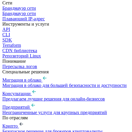
Сети
Брандмауэр сети
Брандмауэр сети
Плавающий IP-адрес
Инструменты и услуги
API
CLI
SDK
Terraform
CDN библиотека
Репозиторий Linux
Понимание
Пересылка логов
Специальные решения
Миграция в облако
Миграция в облако для большей безопасности и доступности
Консультации
Предлагаем лучшие решения для онлайн-бизнесов
Предприятий
Неограниченные услуги для крупных предприятий
По отраслям
Крипто
Безопасное решение для брокеров криптовалюты