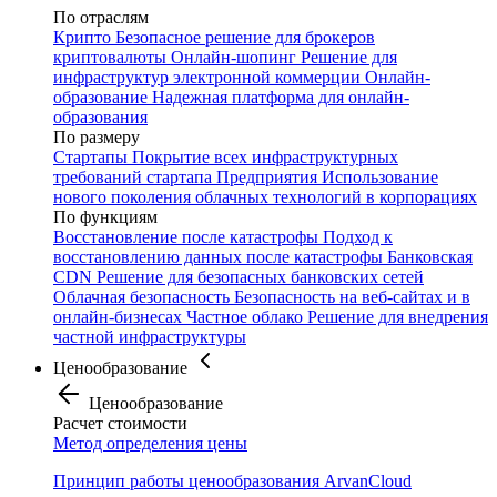
По отраслям
Крипто
Безопасное решение для брокеров
криптовалюты
Онлайн-шопинг
Решение для
инфраструктур электронной коммерции
Онлайн-
образование
Надежная платформа для онлайн-
образования
По размеру
Стартапы
Покрытие всех инфраструктурных
требований стартапа
Предприятия
Использование
нового поколения облачных технологий в корпорациях
По функциям
Восстановление после катастрофы
Подход к
восстановлению данных после катастрофы
Банковская
CDN
Решение для безопасных банковских сетей
Облачная безопасность
Безопасность на веб-сайтах и в
онлайн-бизнесах
Частное облако
Решение для внедрения
частной инфраструктуры
Ценообразование
Ценообразование
Расчет стоимости
Метод определения цены
Принцип работы ценообразования ArvanCloud