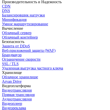
Производительность и Надежность
CDN
DNS
Балансировщик нагрузки
Минификация
Умное маршрутизирование
Вычисление
Облачный сервер
Облачный контейнер
Безопасность
Защита от DDoS
Веб-приложений защита (WAF)
Брандмауэр
Ограничение скорости
SSL / TLS
Удаленная выгрузка частного ключа
Хранилище
Облачное хранилище
Arvan Drive
Видеоплатформа
Видеотрансляция
Прямая трансляция
Аудиотрансляция
Видеоплеер
Видеореклама