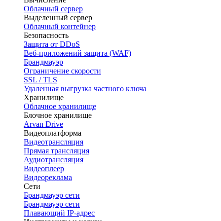
Облачный сервер
Выделенный сервер
Облачный контейнер
Безопасность
Защита от DDoS
Веб-приложений защита (WAF)
Брандмауэр
Ограничение скорости
SSL / TLS
Удаленная выгрузка частного ключа
Хранилище
Облачное хранилище
Блочное хранилище
Arvan Drive
Видеоплатформа
Видеотрансляция
Прямая трансляция
Аудиотрансляция
Видеоплеер
Видеореклама
Сети
Брандмауэр сети
Брандмауэр сети
Плавающий IP-адрес