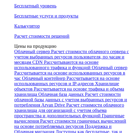
Бесплатный уровень
Бесплатные услуги и продукты
Калькулятор
Расчет стоимости решений
Цены на продукцию
Облачный сервер
Расчет стоимости облачного сервера с
учетом выбранных ресурсов пользователя, по часам и
месяцам
CDN
Рассчитываются на основе
использованного трафика и функций
Облачный сервер
Рассчитывается на основе использованных ресурсов в
час
Облачный контейнер
Рассчитывается на основе
использованных ресурсов и IP-адресов
Хранилище
объектов
Рассчитывается на основе трафика и объема
хранилища
Облачная база данных
Расчет стоимости
облачной базы данных с учетом выбранных ресурсов и
потребления
Arvan Drive
Расчет стоимости облачного
хранилища для организаций с учетом объема
пространства и дополнительных функций
Граничные
вычисления
Расчет стоимости граничных вычислений
на основе потребляемых ресурсов
Поддержка и
Облачная миграция
Доступны как бесплатные, так и