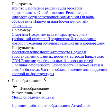
По отраслям
Крипто
Безопасное решение для брокеров
криптовалюты
Онлайн-шопинг
Решение для
инфраструктур электронной коммерции
Онлайн-
образование
Надежная платформа для онлайн-
образования
По размеру
Стартапы
Покрытие всех инфраструктурных
требований стартапа
Предприятия
Использование
нового поколения облачных технологий в корпорациях
По функциям
Восстановление после катастрофы
Подход к
восстановлению данных после катастрофы
Банковская
CDN
Решение для безопасных банковских сетей
Облачная безопасность
Безопасность на веб-сайтах и в
онлайн-бизнесах
Частное облако
Решение для внедрения
частной инфраструктуры
Ценообразование
Ценообразование
Расчет стоимости
Метод определения цены
Принцип работы ценообразования ArvanCloud