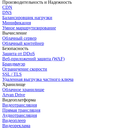
Производительность и Надежность
CDN
DNS
Балансировщик нагрузки
Минификация
Умное маршрутизирование
Вычисление
Облачный сервер
Облачный контейнер
Безопасность
Защита от DDoS
Веб-приложений защита (WAF)
Брандмауэр
Ограничение скорости
SSL / TLS
Удаленная выгрузка частного ключа
Хранилище
Облачное хранилище
Arvan Drive
Видеоплатформа
Видеотрансляция
Прямая трансляция
Аудиотрансляция
Видеоплеер
Видеореклама