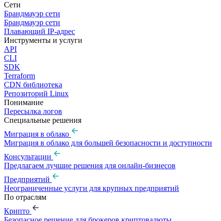
Сети
Брандмауэр сети
Брандмауэр сети
Плавающий IP-адрес
Инструменты и услуги
API
CLI
SDK
Terraform
CDN библиотека
Репозиторий Linux
Понимание
Пересылка логов
Специальные решения
Миграция в облако
Миграция в облако для большей безопасности и доступности
Консультации
Предлагаем лучшие решения для онлайн-бизнесов
Предприятий
Неограниченные услуги для крупных предприятий
По отраслям
Крипто
Безопасное решение для брокеров криптовалюты