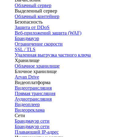
Облачный сервер
Выделенный сервер
Облачный контейнер
Безопасность
Защита от DDoS
Веб-приложений защита (WAF)
Брандмауэр
Ограничение скорости
SSL / TLS
Удаленная выгрузка частного ключа
Хранилище
Облачное хранилище
Блочное хранилище
Arvan Drive
Видеоплатформа
Видеотрансляция
Прямая трансляция
Аудиотрансляция
Видеоплеер
Видеореклама
Сети
Брандмауэр сети
Брандмауэр сети
Плавающий IP-адрес