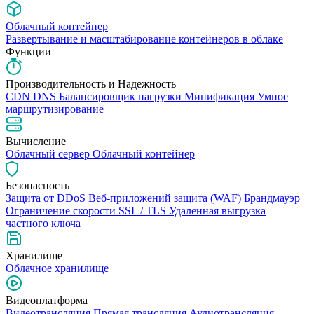
Облачный контейнер
Развертывание и масштабирование контейнеров в облаке
Функции
Производительность и Надежность
CDN
DNS
Балансировщик нагрузки
Минификация
Умное
маршрутизирование
Вычисление
Облачный сервер
Облачный контейнер
Безопасность
Защита от DDoS
Веб-приложений защита (WAF)
Брандмауэр
Ограничение скорости
SSL / TLS
Удаленная выгрузка
частного ключа
Хранилище
Облачное хранилище
Видеоплатформа
Видеотрансляция
Прямая трансляция
Аудиотрансляция